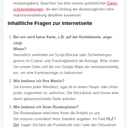
mu­lar­ein­ga­ben). Be­ach­ten Sie bit­te unsere aus­führ­li­chen
Da­ten­
schutz­er­klä­run­gen
, die den Um­fang der dies­be­züg­li­chen In­for­
ma­tions­ver­ar­bei­tung de­tail­liert aus­wei­sen.
Inhaltliche Fra­­gen zur In­­­ter­­­net­­seite
Bei mir wird kei­ne Kar­te, z.B. auf der Kon­takt­sei­te, an­ge­
zeigt.
Wie­so?
Vermutlich ver­hin­dert ein Script-Blocker oder Si­cher­heits­pro­
gramm im Cookie- und Tracking­be­reich die An­zei­ge. Bit­te stu­fen
Sie un­se­re Sei­te und die von Google Maps als ver­trau­ens­wür­dig
ein, um eine Kar­ten­an­zei­ge zu be­kom­men.
Wie be­die­ne ich Ih­re Me­nüs?
Sie kön­nen je­den Menü­text, egal ob er einem Haupt- oder Un­ter­
punkt zu­ge­ord­net ist, an­klicken. Die Klick­ak­tion wird im­mer eine
da­mit ge­kenn­zeich­ne­te Sei­te auf­ru­fen.
Wie be­die­­ne ich Ih­ren Rou­ten­pla­ner?
Der Routenplaner er­leich­tert Ih­nen die An­fahrt zu uns.
Sie müs­sen zu­min­dest Ih­ren Stand­ort an­ge­ben. Im Feld
PLZ /
Ort
tra­gen Sie bit­te die Post­leit­zahl und / oder den Orts­na­men