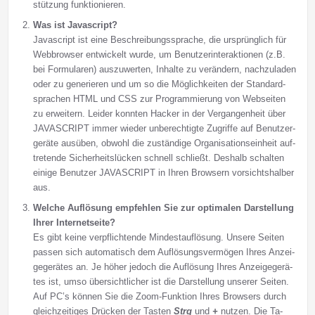
stüt­zung funk­tio­nie­ren.
Was ist Java­script?
Javascript ist ei­ne Be­schrei­bungs­spra­che, die ur­sprüng­lich für
Web­brow­ser ent­wickelt wur­de, um Be­nut­zer­in­ter­ak­tio­nen (z.B.
bei For­mu­la­ren) aus­zu­wer­ten, In­hal­te zu ver­än­dern, nach­zu­la­den
oder zu ge­ne­rie­ren und um so die Mög­lich­kei­ten der Stan­dard­
spra­chen HTML und CSS zur Pro­gram­mie­rung von Web­sei­ten
zu er­wei­tern. Lei­der konn­ten Hacker in der Ver­gan­gen­heit über
JAVASCRIPT im­mer wie­der un­be­rech­tig­te Zu­grif­fe auf Be­nut­zer­
ge­rä­te aus­üben, ob­wohl die zu­stän­di­ge Or­ga­ni­sa­tions­ein­heit auf­
tre­ten­de Si­cher­heits­lücken schnell schließt. Des­halb schal­ten
eini­ge Be­nut­zer JAVASCRIPT in Ih­ren Brow­sern vor­sichts­hal­ber
aus.
Welche Auf­lö­sung em­pfeh­len Sie zur op­ti­ma­len Dar­stel­lung
Ih­rer In­ter­net­sei­te?
Es gibt kei­ne ver­pflich­ten­de Min­dest­auf­lö­sung. Unsere Sei­ten
pas­sen sich auto­ma­tisch dem Auf­lö­sungs­ver­mö­gen Ih­res An­zei­
ge­ge­rä­tes an. Je hö­her je­doch die Auf­lö­sung Ih­res An­zei­ge­ge­rä­
tes ist, um­so über­sicht­li­cher ist die Dar­stel­lung unserer Sei­ten.
Auf PC’s kön­nen Sie die Zoom-Funk­tion Ih­res Brow­sers durch
gleichzeitiges Drücken der Tasten
Strg
und
+
nutzen. Die Ta­