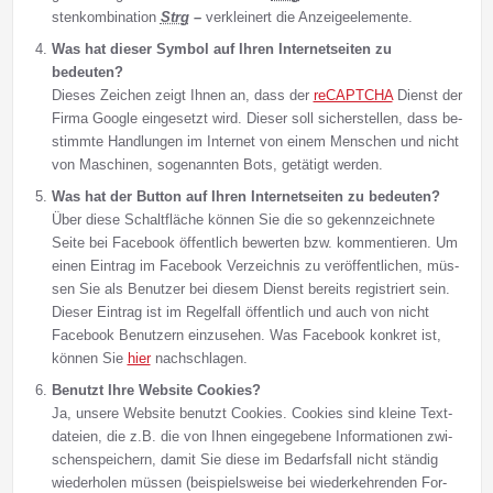
sten­kom­bi­na­tion
Strg
–
ver­klei­nert die An­zei­ge­ele­men­te.
Was hat dieser Symbol auf Ihren Internetseiten zu
bedeuten?
Dieses Zeichen zeigt Ih­nen an, dass der
reCAPTCHA
Dienst der
Fir­ma Google ein­ge­setzt wird. Dieser soll si­cher­stel­len, dass be­
stimm­te Hand­lun­gen im In­ter­net von einem Men­schen und nicht
von Ma­schi­nen, so­ge­nann­ten Bots, ge­tä­tigt wer­den.
Was hat der Button auf Ihren Internetseiten zu bedeuten?
Über diese Schaltfläche können Sie die so gekennzeichnete
Seite bei Facebook öf­fent­lich be­wer­ten bzw. kom­men­tie­ren. Um
einen Ein­trag im Facebook Ver­zeich­nis zu ver­öf­fent­li­chen, müs­
sen Sie als Be­nut­zer bei die­sem Dienst be­reits re­gi­striert sein.
Die­ser Ein­trag ist im Re­gel­fall öf­fent­lich und auch von nicht
Facebook Be­nut­zern ein­zu­se­hen. Was Facebook konkret ist,
können Sie
hier
nach­schla­gen.
Benutzt Ihre Website Cookies?
Ja, unsere Web­si­te be­nutzt Cookies. Cookies sind klei­ne Text­
da­tei­en, die z.B. die von Ih­nen ein­ge­ge­be­ne In­for­ma­tio­nen zwi­
schen­spei­chern, da­mit Sie die­se im Be­darfs­fall nicht stän­dig
wie­der­ho­len müs­sen (bei­spiels­wei­se bei wie­der­keh­ren­den For­