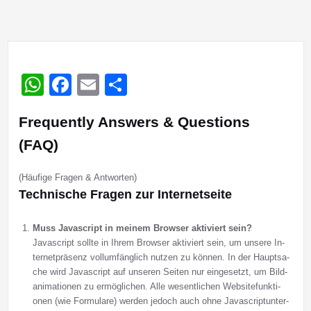
WhatsApp
Facebook
Email
Teilen
Frequently Answers & Questions
(FAQ)
(Häufige Fragen & Antworten)
Tech­ni­sche Fra­­gen zur In­­­ter­­­net­­seite
Muss Java­­script in mei­­­nem Brow­­­ser ak­­­ti­­­viert sein?
Javascript soll­te in Ih­rem Brow­ser ak­ti­viert sein, um unsere In­
ter­net­prä­senz voll­um­fäng­lich nut­zen zu kön­nen. In der Haupt­sa­
che wird Ja­va­script auf unseren Sei­ten nur ein­ge­setzt, um Bild­
ani­ma­ti­onen zu er­mög­li­chen. Al­le we­sent­li­chen Web­site­funk­ti­
onen (wie For­mu­la­re) wer­den je­doch auch oh­ne Ja­va­script­un­ter­