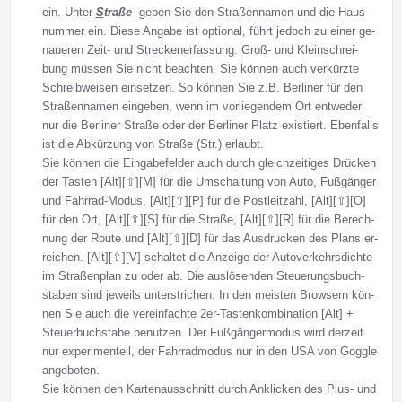
ein. Un­ter
S
traße
ge­ben Sie den Straßen­na­men und die Haus­
num­mer ein. Die­se An­ga­be ist op­tio­nal, führt je­doch zu einer ge­
naue­ren Zeit- und Strecken­erfas­sung. Groß- und Klein­schrei­
bung müs­sen Sie nicht be­ach­ten. Sie kön­nen auch ver­kürz­te
Schreib­wei­sen ein­set­zen. So kön­nen Sie z.B. Berliner für den
Straßen­na­men ein­ge­ben, wenn im vor­lie­gen­dem Ort ent­we­der
nur die Berliner Straße oder der Berliner Platz exi­stiert. Eben­falls
ist die Ab­kür­zung von Straße (Str.) er­laubt.
Sie können die Ein­ga­be­fel­der auch durch gleich­zei­ti­ges Drücken
der Ta­sten [Alt][⇧][M] für die Um­schal­tung von Auto, Fuß­gän­ger
und Fahr­rad-Mo­dus, [Alt][⇧][P] für die Post­leit­zahl, [Alt][⇧][O]
für den Ort, [Alt][⇧][S] für die Straße, [Alt][⇧][R] für die Be­rech­
nung der Rou­te und [Alt][⇧][D] für das Aus­drucken des Plans er­
rei­chen. [Alt][⇧][V] schal­tet die An­zei­ge der Auto­ver­kehrs­dich­te
im Straßen­plan zu oder ab. Die aus­lö­sen­den Steue­rungs­buch­
sta­ben sind je­weils un­ter­stri­chen. In den mei­sten Brow­sern kön­
nen Sie auch die ver­ein­fach­te 2er-Ta­sten­kom­bi­na­tion [Alt] +
Steu­er­buch­sta­be be­nut­zen. Der Fuß­gän­ger­mo­dus wird der­zeit
nur ex­pe­ri­men­tell, der Fahr­rad­mo­dus nur in den USA von Goggle
an­ge­bo­ten.
Sie können den Kartenausschnitt durch Anklicken des Plus- und