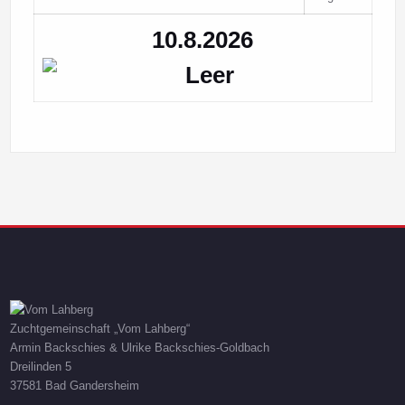
10.8.2026
Zuchtgemeinschaft „Vom Lahberg“
Armin Backschies & Ulrike Backschies-Goldbach
Dreilinden 5
37581 Bad Gandersheim