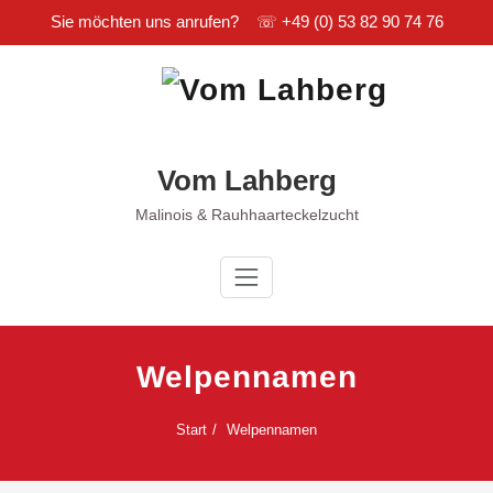
Sie möchten uns anrufen? ☏
+49 (0) 53 82 90 74 76
Zum
Inhalt
springen
Vom Lahberg
Malinois & Rauhhaarteckelzucht
Welpennamen
Start
Welpennamen