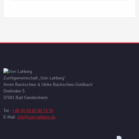
Zuchtgemeinschaft „Vom Lahberg“
Armin Backschies & Ulrike Backschies-Goldbach
Dreilinden 5
37581 Bad Gandersheim
Tel.:
+49 (0) 53 82 90 74 76
E-Mail:
info@vom-lahberg.de