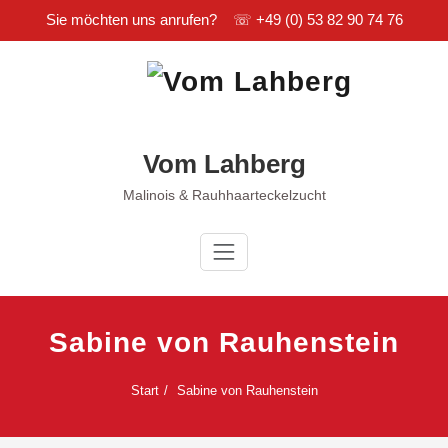
Sie möchten uns anrufen? ☏
+49 (0) 53 82 90 74 76
Zum
Inhalt
springen
Vom Lahberg
Malinois & Rauhhaarteckelzucht
Sabine von Rauhenstein
Start
Sabine von Rauhenstein