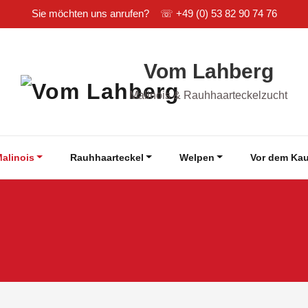
Sie möchten uns anrufen? ☏
+49 (0) 53 82 90 74 76
Vom Lahberg
Malinois & Rauhhaarteckelzucht
alinois
Rauhhaarteckel
Welpen
Vor dem Kau