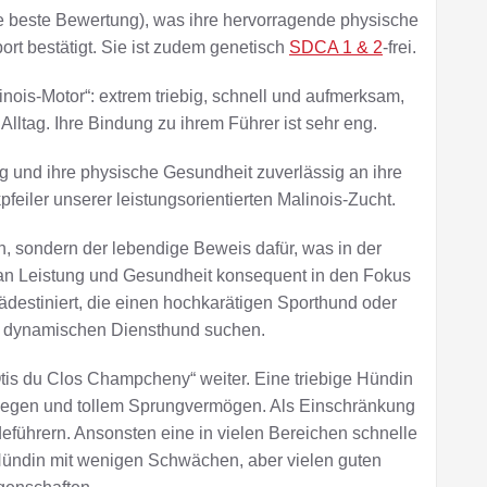
e beste Bewertung), was ihre hervorragende physische
rt bestätigt. Sie ist zudem genetisch
SDCA 1 & 2
-frei.
inois-Motor“: extrem triebig, schnell und aufmerksam,
Alltag. Ihre Bindung zu ihrem Führer ist sehr eng.
g und ihre physische Gesundheit zuverlässig an ihre
eiler unserer leistungsorientierten Malinois-Zucht.
in, sondern der lebendige Beweis dafür, was in der
n Leistung und Gesundheit konsequent in den Fokus
rädestiniert, die einen hochkarätigen Sporthund oder
d dynamischen Diensthund suchen.
Otis du Clos Champcheny“ weiter. Eine triebige Hündin
stiegen und tollem Sprungvermögen. Als Einschränkung
eführern. Ansonsten eine in vielen Bereichen schnelle
Hündin mit wenigen Schwächen, aber vielen guten