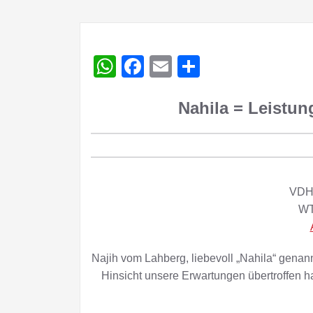
WhatsApp
Facebook
Email
Teilen
Nahila = Leistun
VDH 
WT
Najih vom Lahberg, liebevoll „Nahila“ genannt
Hinsicht unsere Erwartungen übertroffen h