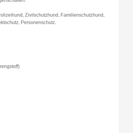
genschaften.
Polizeihund, Zivilschutzhund, Familienschutzhund,
ktschutz, Personenschutz.
engstoff)