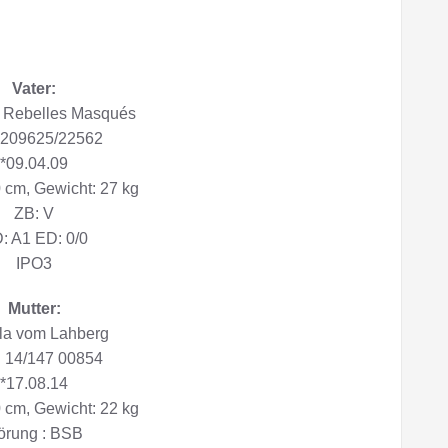
Vater:
 Rebelles Masqués
209625/22562
*09.04.09
 cm, Gewicht: 27 kg
ZB: V
: A1 ED: 0/0
IPO3
Mutter:
la vom Lahberg
14/147 00854
*17.08.14
 cm, Gewicht: 22 kg
örung : BSB