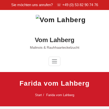
Sie möchten uns anrufen? ☏
+49 (0) 53 82 90 74 76
Zum
Inhalt
springen
Vom Lahberg
Malinois & Rauhhaarteckelzucht
Farida vom Lahberg
Start
Farida vom Lahberg