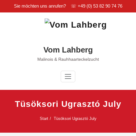
Sie möchten uns anrufen? ☏
+49 (0) 53 82 90 74 76
Zum
Inhalt
springen
Vom Lahberg
Malinois & Rauhhaarteckelzucht
Tüsöksori Ugrasztó July
Start
Tüsöksori Ugrasztó July