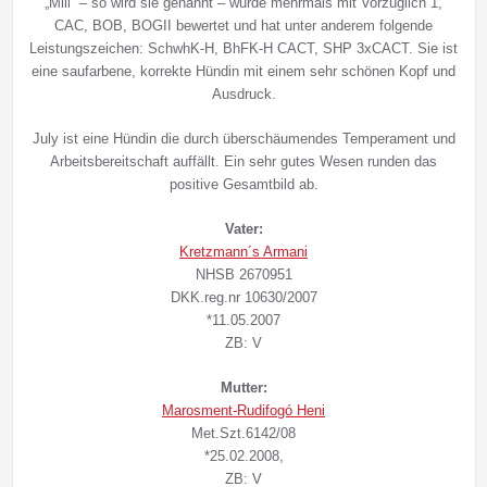
„Mili“ – so wird sie genannt – wurde mehrmals mit Vorzüglich 1,
CAC, BOB, BOGII bewertet und hat unter anderem folgende
Leistungszeichen: SchwhK-H, BhFK-H CACT, SHP 3xCACT. Sie ist
eine saufarbene, korrekte Hündin mit einem sehr schönen Kopf und
Ausdruck.
July ist eine Hündin die durch überschäumendes Temperament und
Arbeitsbereitschaft auffällt. Ein sehr gutes Wesen runden das
positive Gesamtbild ab.
Vater:
Kretzmann´s Armani
NHSB 2670951
DKK.reg.nr 10630/2007
*11.05.2007
ZB: V
Mutter:
Marosment-Rudifogó Heni
Met.Szt.6142/08
*25.02.2008,
ZB: V