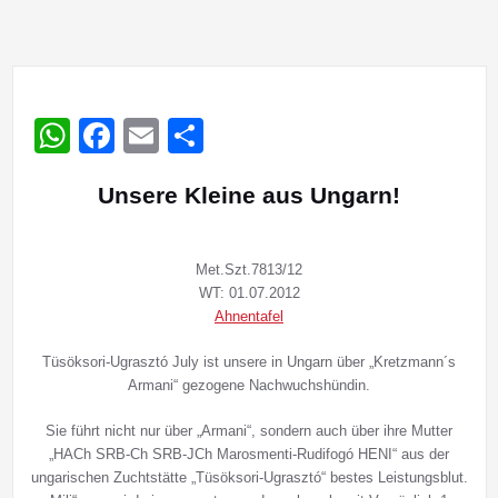
WhatsApp
Facebook
Email
Teilen
Unsere Kleine aus Ungarn!
Met.Szt.7813/12
WT: 01.07.2012
Ahnentafel
Tüsöksori-Ugrasztó July ist unsere in Ungarn über „Kretzmann´s
Armani“ gezogene Nachwuchshündin.
Sie führt nicht nur über „Armani“, sondern auch über ihre Mutter
„HACh SRB-Ch SRB-JCh Marosmenti-Rudifogó HENI“ aus der
ungarischen Zuchtstätte „Tüsöksori-Ugrasztó“ bestes Leistungsblut.