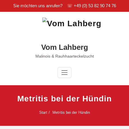
Sie möchten uns anrufen? ☏
+49 (0) 53 82 90 74 76
Zum
Inhalt
springen
Vom Lahberg
Malinois & Rauhhaarteckelzucht
Metritis bei der Hündin
Start
Metritis bei der Hündin