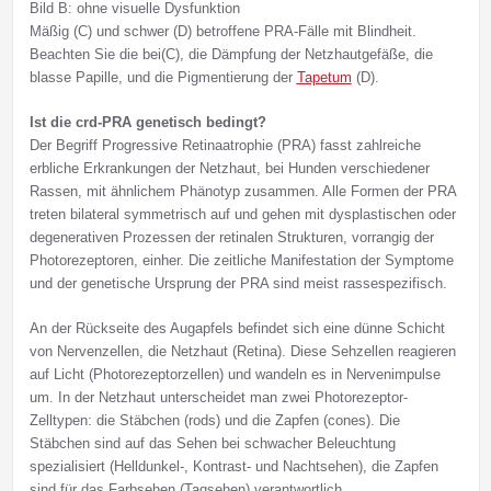
Bild B: ohne visuelle Dysfunktion
Mäßig (C) und schwer (D) betroffene PRA-Fälle mit Blindheit.
Beachten Sie die bei(C), die Dämpfung der Netzhautgefäße, die
blasse Papille, und die Pigmentierung der
Tapetum
(D).
Ist die crd-PRA genetisch bedingt?
Der Begriff Progressive Retinaatrophie (PRA) fasst zahlreiche
erbliche Erkrankungen der Netzhaut, bei Hunden verschiedener
Rassen, mit ähnlichem Phänotyp zusammen. Alle Formen der PRA
treten bilateral symmetrisch auf und gehen mit dysplastischen oder
degenerativen Prozessen der retinalen Strukturen, vorrangig der
Photorezeptoren, einher. Die zeitliche Manifestation der Symptome
und der genetische Ursprung der PRA sind meist rassespezifisch.
An der Rückseite des Augapfels befindet sich eine dünne Schicht
von Nervenzellen, die Netzhaut (Retina). Diese Sehzellen reagieren
auf Licht (Photorezeptorzellen) und wandeln es in Nervenimpulse
um. In der Netzhaut unterscheidet man zwei Photorezeptor-
Zelltypen: die Stäbchen (rods) und die Zapfen (cones). Die
Stäbchen sind auf das Sehen bei schwacher Beleuchtung
spezialisiert (Helldunkel-, Kontrast- und Nachtsehen), die Zapfen
sind für das Farbsehen (Tagsehen) verantwortlich.