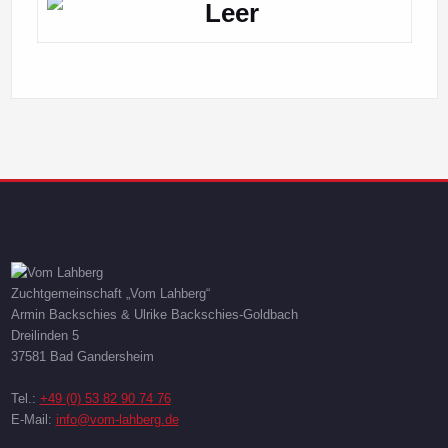
Zuchtgemeinschaft „Vom Lahberg“
Armin Backschies & Ulrike Backschies-Goldbach
Dreilinden 5
37581 Bad Gandersheim
Tel.:
+49 (0) 53 82 90 74 76
E-Mail:
info@vom-lahberg.de