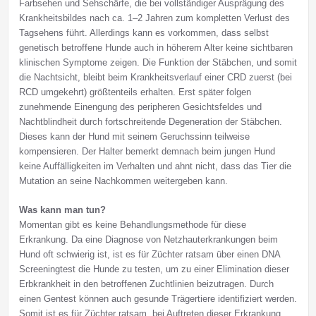
Farbsehen und Sehschärfe, die bei vollständiger Ausprägung des
Krankheitsbildes nach ca. 1–2 Jahren zum kompletten Verlust des
Tagsehens führt. Allerdings kann es vorkommen, dass selbst
genetisch betroffene Hunde auch in höherem Alter keine sichtbaren
klinischen Symptome zeigen. Die Funktion der Stäbchen, und somit
die Nachtsicht, bleibt beim Krankheitsverlauf einer CRD zuerst (bei
RCD umgekehrt) größtenteils erhalten. Erst später folgen
zunehmende Einengung des peripheren Gesichtsfeldes und
Nachtblindheit durch fortschreitende Degeneration der Stäbchen.
Dieses kann der Hund mit seinem Geruchssinn teilweise
kompensieren. Der Halter bemerkt demnach beim jungen Hund
keine Auffälligkeiten im Verhalten und ahnt nicht, dass das Tier die
Mutation an seine Nachkommen weitergeben kann.
Was kann man tun?
Momentan gibt es keine Behandlungsmethode für diese
Erkrankung. Da eine Diagnose von Netzhauterkrankungen beim
Hund oft schwierig ist, ist es für Züchter ratsam über einen DNA
Screeningtest die Hunde zu testen, um zu einer Elimination dieser
Erbkrankheit in den betroffenen Zuchtlinien beizutragen. Durch
einen Gentest können auch gesunde Trägertiere identifiziert werden.
Somit ist es für Züchter ratsam, bei Auftreten dieser Erkrankung