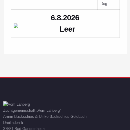
6.8.2026
Zuchtgemeinschaft „Vom Lahberg“
Armin Backschies & Ulrike Backschies-Goldbach
Dreilinden 5
37581 Bad Gandersheim