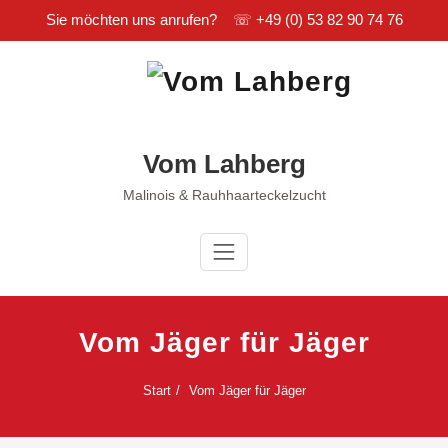
Sie möchten uns anrufen? ☏
+49 (0) 53 82 90 74 76
Zum
Inhalt
springen
Vom Lahberg
Malinois & Rauhhaarteckelzucht
Vom Jäger für Jäger
Start
Vom Jäger für Jäger