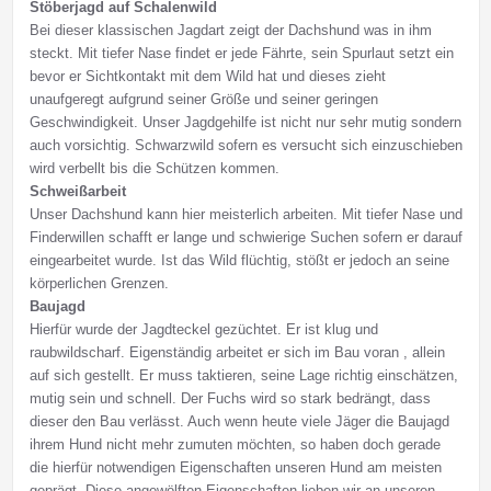
Stöberjagd auf Schalenwild
Bei dieser klassischen Jagdart zeigt der Dachshund was in ihm
steckt. Mit tiefer Nase findet er jede Fährte, sein Spurlaut setzt ein
bevor er Sichtkontakt mit dem Wild hat und dieses zieht
unaufgeregt aufgrund seiner Größe und seiner geringen
Geschwindigkeit. Unser Jagdgehilfe ist nicht nur sehr mutig sondern
auch vorsichtig. Schwarzwild sofern es versucht sich einzuschieben
wird verbellt bis die Schützen kommen.
Schweißarbeit
Unser Dachshund kann hier meisterlich arbeiten. Mit tiefer Nase und
Finderwillen schafft er lange und schwierige Suchen sofern er darauf
eingearbeitet wurde. Ist das Wild flüchtig, stößt er jedoch an seine
körperlichen Grenzen.
Baujagd
Hierfür wurde der Jagdteckel gezüchtet. Er ist klug und
raubwildscharf. Eigenständig arbeitet er sich im Bau voran , allein
auf sich gestellt. Er muss taktieren, seine Lage richtig einschätzen,
mutig sein und schnell. Der Fuchs wird so stark bedrängt, dass
dieser den Bau verlässt. Auch wenn heute viele Jäger die Baujagd
ihrem Hund nicht mehr zumuten möchten, so haben doch gerade
die hierfür notwendigen Eigenschaften unseren Hund am meisten
geprägt. Diese angewölften Eigenschaften lieben wir an unseren