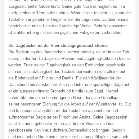
ausgezeichneter Stöberhund. Seine gute Nase ermöglicht es ihm
auch, verletzte Tiere aufzuspüren. Wenn er gut trainiert ist, kann der
Teckel ein angenehmer Begleiter bei der Jagd sein. Darüber hinaus
bereichert er unser Leben auf vielfältige Weise. Sein liebenswerter
Charakter ist eng mit seinen jagdlichen Fähigkeiten verbunden.
Der Jagdteckel ist der kleinste Jagdgebrauchshund.
Die Bedeutung des Jagdteckels wächst ständig, da wir in einer Zeit
leben, in der für die Jäger die Reviere und Jagdmöglichkeiten kleiner
werden. Trotz seiner Zugehörigkeit zu den Erdhunden beschränkt
sich die Einsatzfähigkeit des Teckels bei weitem nicht alleine auf
die Bodenjagd auf Fuchs und Dachs. Für den Waldjäger ist der
Dachshund ein Alleskönner. Als spurlauter und spurwilliger Jäger ist
er ein ausgezeichneter Stöberhund für die laute Jagd. Hierbei
unterstützt ihn seine hervorragende Nase, die auch Grundlage
seiner besonderen Eignung für die Arbeit auf der Wundfährte ist. Gut
und konsequent abgeführt ist der Teckel ein angenehmer und
aufmerksamer Begleiter bei Pirsch und Ansitz. Seine Jagdpassion
lässt ihn auch geflügelte Enten aus tiefem Wasser und das
geschossene Kanin aus dichtem Dornendickicht bringen. Jedoch
sind dies schon Grenzbereiche seiner Leistungsfähigkeit, wie auch