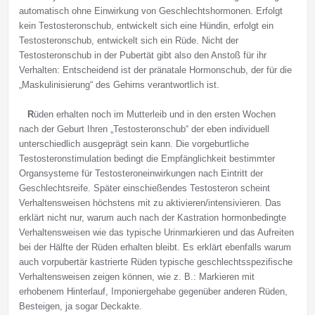
automatisch ohne Einwirkung von Geschlechtshormonen. Erfolgt
kein Testosteronschub, entwickelt sich eine Hündin, erfolgt ein
Testosteronschub, entwickelt sich ein Rüde. Nicht der
Testosteronschub in der Pubertät gibt also den Anstoß für ihr
Verhalten: Entscheidend ist der pränatale Hormonschub, der für die
„Maskulinisierung“ des Gehirns verantwortlich ist.
R
üden erhalten noch im Mutterleib und in den ersten Wochen
nach der Geburt Ihren „Testosteronschub“ der eben individuell
unterschiedlich ausgeprägt sein kann. Die vorgeburtliche
Testosteronstimulation bedingt die Empfänglichkeit bestimmter
Organsysteme für Testosteroneinwirkungen nach Eintritt der
Geschlechtsreife. Später einschießendes Testosteron scheint
Verhaltensweisen höchstens mit zu aktivieren/intensivieren. Das
erklärt nicht nur, warum auch nach der Kastration hormonbedingte
Verhaltensweisen wie das typische Urinmarkieren und das Aufreiten
bei der Hälfte der Rüden erhalten bleibt. Es erklärt ebenfalls warum
auch vorpubertär kastrierte Rüden typische geschlechtsspezifische
Verhaltensweisen zeigen können, wie z. B.: Markieren mit
erhobenem Hinterlauf, Imponiergehabe gegenüber anderen Rüden,
Besteigen, ja sogar Deckakte.