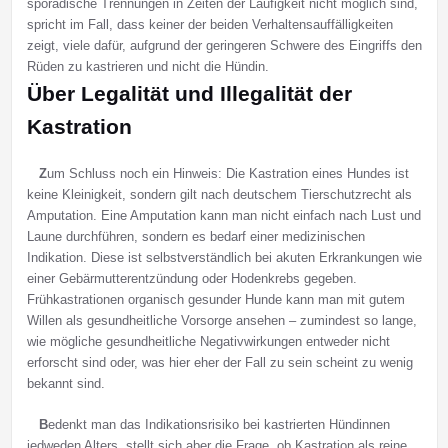
sporadische Trennungen in Zeiten der Läufigkeit nicht möglich sind,
spricht im Fall, dass keiner der beiden Verhaltensauffälligkeiten
zeigt, viele dafür, aufgrund der geringeren Schwere des Eingriffs den
Rüden zu kastrieren und nicht die Hündin.
Über Legalität und Illegalität der
Kastration
Z
um Schluss noch ein Hinweis: Die Kastration eines Hundes ist
keine Kleinigkeit, sondern gilt nach deutschem Tierschutzrecht als
Amputation. Eine Amputation kann man nicht einfach nach Lust und
Laune durchführen, sondern es bedarf einer medizinischen
Indikation. Diese ist selbstverständlich bei akuten Erkrankungen wie
einer Gebärmutterentzündung oder Hodenkrebs gegeben.
Frühkastrationen organisch gesunder Hunde kann man mit gutem
Willen als gesundheitliche Vorsorge ansehen – zumindest so lange,
wie mögliche gesundheitliche Negativwirkungen entweder nicht
erforscht sind oder, was hier eher der Fall zu sein scheint zu wenig
bekannt sind.
B
edenkt man das Indikationsrisiko bei kastrierten Hündinnen
jedweden Alters, stellt sich aber die Frage, ob Kastration als reine