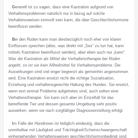
G
enerell ist zu sagen, dass eine Kastration aufgrund von
Verhaltensproblemen natürlich nur in bezug auf solche
Verhaltensweisen sinnvoll sein kann, die über Geschlechtshormone
beeinflusst werden.
B
ei den Rüden kann man diesbezüglich noch eher von klaren
Einflüssen sprechen (alles, was direkt mit „Sex“ zu tun hat, kann
mittels Kastration beeinflusst werden), aber eben auch nur „kann“.
Was die Kastration als Mittel der Verhaltenstherapie bei Rüden
angeht, so ist sie kein Allheilmittel für Verhaltensprobleme.
Die
Auswirkungen sind viel enger begrenzt als gemeinhin angenommen
wird. Eine Kastration ersetzt nicht die richtige Sozialisation,
Erziehung und verhaltensgerechte Haltung des Hundes. Sie ersetzt,
wenn erst einmal Probleme aufgetreten sind, auch selten eine
Verhaltenstherapie. Sie kann sich aber im Einzelfall für das
betreffende Tier und dessen gesamte Umgebung sehr positiv
auswirken, wenn sie nach sorgfältiger Diagnoseerstellung erfolgt.
I
m Falle der Hündinnen ist lediglich eindeutig, dass die
unmittelbar mit Läufigkeit und Trächtigkeit/Scheinschwangerschaft
einhergehenden Verhaltensweisen geschlechtshormonbedingt sind.