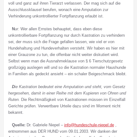
voll und ganz auf ihren Tierarzt verlassen. Der mag sich auf die
Ausschlussklausel berufen, wonach eine Amputation zur
Verhinderung unkontrollierter Fortpflanzung erlaubt ist.
N
ur: Wer allen Ernstes behauptet, dass eben diese
unkontrollierbare Fortpflanzung nur durch Kastration zu verhindern
sei, der muss sich die Frage gefallen lassen, wie viel er von
Hundehaltung und Hundeverhalten versteht. Wir haben es hier mit
einer Grauzone zu tun, die offenbar nicht weiter diskutiert wird.
Selbst wenn man die Ausnahmeklause von § 6 Tierschutzgesetz
großzügig auslegen will und so die Kastration normaler Haushunde
in Familien als gedeckt ansieht – ein schaler Beigeschmack bleibt.
D
ie Kastration bedeutet eine Amputation und steht, vom Gesetz
hergesehen, damit in einer Reihe mit dem Kupieren von Ohren und
Ruten.
Die Rechtmäßigkeit von Kastrationen müssen im Einzelfall
Gerichte prüfen. Verwertbare Urteile dazu sind im Moment nicht
bekannt.
Quelle:
Dr. Gabriele Niepel –
info@hundeschule-niepel.de
,
entnommen aus DER HUND vom 09.01.2003. Wir danken der