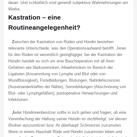
daran. Und schließlich sind generell subjektive Wahrnehmungen am
Werke.
Kastration – eine
Routineangelegenheit?
Z
wischen der Kastration von Rüden und Hündin bestehen
relevante Unterschiede, was den Operationsaufwand betrifft. Jener
für den Rüden ist wesentlich geringfügiger, bei der Kastration der
Hündin handelt es sich um eine Bauchoperation mit all ihren
Gefahren wie Narkoserisiken, Abwehrrisiken im Bereich der
Ligaturen (Ansammlung von Lymphe und Blut oder von
Wundflüssigkeit), Fistelbildungen, Blutungen, Nahtdehiszenzen
(Auseinanderklaffen der Nähte), Seronbildungen (Abschnürung von
Blut- oder Lymphgefäßen), postoperative Verwachsungen und
Infektionen.
J
eder Hündinnenbesitzer sollte in sich gehen und fragen,
ob eine
Vereinfachung der Haltung seiner Hündin es rechtfertigt, sie diesen
Risiken auszusetzen bzw. ihr überhaupt Schmerzen zuzumuten.
Wenn in einem Haushalt Rüde und Hündin zusammen leben und