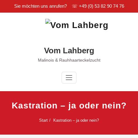
Sie möchten uns anrufen? ☏
+49 (0) 53 82 90 74 76
Zum
Inhalt
springen
Vom Lahberg
Malinois & Rauhhaarteckelzucht
Kastration – ja oder nein?
Start
Kastration – ja oder nein?