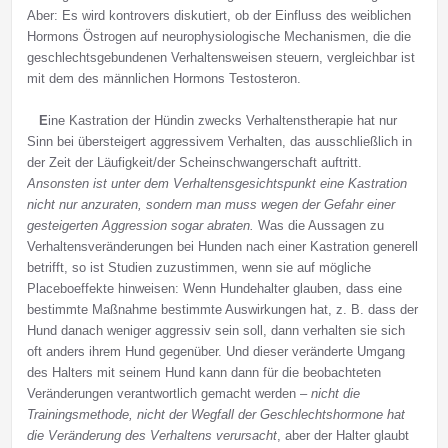
Aber: Es wird kontrovers diskutiert, ob der Einfluss des weiblichen
Hormons Östrogen auf neurophysiologische Mechanismen, die die
geschlechtsgebundenen Verhaltensweisen steuern, vergleichbar ist
mit dem des männlichen Hormons Testosteron.
E
ine Kastration der Hündin zwecks Verhaltenstherapie hat nur
Sinn bei übersteigert aggressivem Verhalten, das ausschließlich in
der Zeit der Läufigkeit/der Scheinschwangerschaft auftritt.
Ansonsten ist unter dem Verhaltensgesichtspunkt eine Kastration
nicht nur anzuraten, sondern man muss wegen der Gefahr einer
gesteigerten Aggression sogar abraten.
Was die Aussagen zu
Verhaltensveränderungen bei Hunden nach einer Kastration generell
betrifft, so ist Studien zuzustimmen, wenn sie auf mögliche
Placeboeffekte hinweisen: Wenn Hundehalter glauben, dass eine
bestimmte Maßnahme bestimmte Auswirkungen hat, z. B. dass der
Hund danach weniger aggressiv sein soll, dann verhalten sie sich
oft anders ihrem Hund gegenüber. Und dieser veränderte Umgang
des Halters mit seinem Hund kann dann für die beobachteten
Veränderungen verantwortlich gemacht werden –
nicht die
Trainingsmethode, nicht der Wegfall der Geschlechtshormone hat
die Veränderung des Verhaltens verursacht
, aber der Halter glaubt