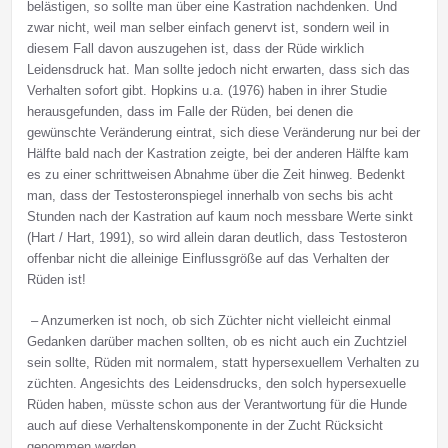
belästigen, so sollte man über eine Kastration nachdenken. Und
zwar nicht, weil man selber einfach genervt ist, sondern weil in
diesem Fall davon auszugehen ist, dass der Rüde wirklich
Leidensdruck hat. Man sollte jedoch nicht erwarten, dass sich das
Verhalten sofort gibt. Hopkins u.a. (1976) haben in ihrer Studie
herausgefunden, dass im Falle der Rüden, bei denen die
gewünschte Veränderung eintrat, sich diese Veränderung nur bei der
Hälfte bald nach der Kastration zeigte, bei der anderen Hälfte kam
es zu einer schrittweisen Abnahme über die Zeit hinweg. Bedenkt
man, dass der Testosteronspiegel innerhalb von sechs bis acht
Stunden nach der Kastration auf kaum noch messbare Werte sinkt
(Hart / Hart, 1991), so wird allein daran deutlich, dass Testosteron
offenbar nicht die alleinige Einflussgröße auf das Verhalten der
Rüden ist!
– Anzumerken ist noch, ob sich Züchter nicht vielleicht einmal
Gedanken darüber machen sollten, ob es nicht auch ein Zuchtziel
sein sollte, Rüden mit normalem, statt hypersexuellem Verhalten zu
züchten. Angesichts des Leidensdrucks, den solch hypersexuelle
Rüden haben, müsste schon aus der Verantwortung für die Hunde
auch auf diese Verhaltenskomponente in der Zucht Rücksicht
genommen werden.