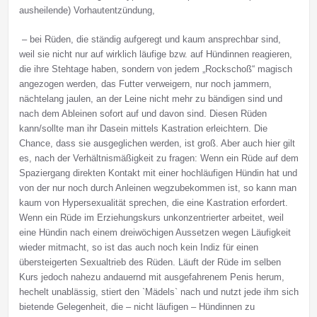
ausheilende) Vorhautentzündung,
– bei Rüden, die ständig aufgeregt und kaum ansprechbar sind,
weil sie nicht nur auf wirklich läufige bzw. auf Hündinnen reagieren,
die ihre Stehtage haben, sondern von jedem „Rockschoß“ magisch
angezogen werden, das Futter verweigern, nur noch jammern,
nächtelang jaulen, an der Leine nicht mehr zu bändigen sind und
nach dem Ableinen sofort auf und davon sind. Diesen Rüden
kann/sollte man ihr Dasein mittels Kastration erleichtern. Die
Chance, dass sie ausgeglichen werden, ist groß. Aber auch hier gilt
es, nach der Verhältnismäßigkeit zu fragen: Wenn ein Rüde auf dem
Spaziergang direkten Kontakt mit einer hochläufigen Hündin hat und
von der nur noch durch Anleinen wegzubekommen ist, so kann man
kaum von Hypersexualität sprechen, die eine Kastration erfordert.
Wenn ein Rüde im Erziehungskurs unkonzentrierter arbeitet, weil
eine Hündin nach einem dreiwöchigen Aussetzen wegen Läufigkeit
wieder mitmacht, so ist das auch noch kein Indiz für einen
übersteigerten Sexualtrieb des Rüden. Läuft der Rüde im selben
Kurs jedoch nahezu andauernd mit ausgefahrenem Penis herum,
hechelt unablässig, stiert den `Mädels` nach und nutzt jede ihm sich
bietende Gelegenheit, die – nicht läufigen – Hündinnen zu