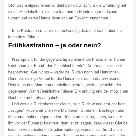
Stoffwechselgeschehen ist denkbar- dafür spricht die Erfahrung mit
vielen Hundehaltern, die ihre kastrierten Hunde sogar reduziert
füttern und deren Hunde denn och an Gewicht zunehmen.
E
ine Kastration macht nicht notwendig dick und faul – aber sie
kann dazu führen.
Frühkastration – ja oder nein?
W
as spricht für die gegenwärtig zunehmende Praxis einer frühen
Kastration vor Eintritt der Geschlechtsreife? Die Frage ist schnell
beantwortet: Gar nichts – weder bei Rüden noch bei Hündinnen.
Denn der einzige Vorteil für die Hündinnen, der in der erwiesenen
Reduktion des Mammatumorrisikos besteht, wird angesichts der
gegebenen Wahrscheinlichkeit dieser Erkrankung und der möglichen
Nachteile mehr als aufgehoben.
U
nd wer als Rüdenbesitzer glaubt, sein Rüde würde erst gar kein
„lästiges“ Rüdenverhalten wie Markieren, Streunen, Besteigen und
Mackerverhalten gegen andere Rüden an den Tag legen, wenn er
ihn vor der Pubertät kastriert, dem ist zu sagen, dass dieser Glaube
leider in verschiedenen Studien widerlegt worden ist. Die Chance
einer Verhaltensänderung zum Positiven ist nicht vom Alter bei der