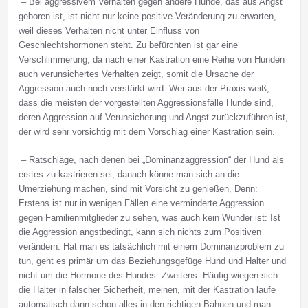
– Bei aggressivem Verhalten gegen andere Hunde, das aus Angst
geboren ist, ist nicht nur keine positive Veränderung zu erwarten,
weil dieses Verhalten nicht unter Einfluss von
Geschlechtshormonen steht. Zu befürchten ist gar eine
Verschlimmerung, da nach einer Kastration eine Reihe von Hunden
auch verunsichertes Verhalten zeigt, somit die Ursache der
Aggression auch noch verstärkt wird. Wer aus der Praxis weiß,
dass die meisten der vorgestellten Aggressionsfälle Hunde sind,
deren Aggression auf Verunsicherung und Angst zurückzuführen ist,
der wird sehr vorsichtig mit dem Vorschlag einer Kastration sein.
– Ratschläge, nach denen bei „Dominanzaggression“ der Hund als
erstes zu kastrieren sei, danach könne man sich an die
Umerziehung machen, sind mit Vorsicht zu genießen, Denn:
Erstens ist nur in wenigen Fällen eine verminderte Aggression
gegen Familienmitglieder zu sehen, was auch kein Wunder ist: Ist
die Aggression angstbedingt, kann sich nichts zum Positiven
verändern. Hat man es tatsächlich mit einem Dominanzproblem zu
tun, geht es primär um das Beziehungsgefüge Hund und Halter und
nicht um die Hormone des Hundes. Zweitens: Häufig wiegen sich
die Halter in falscher Sicherheit, meinen, mit der Kastration laufe
automatisch dann schon alles in den richtigen Bahnen und man