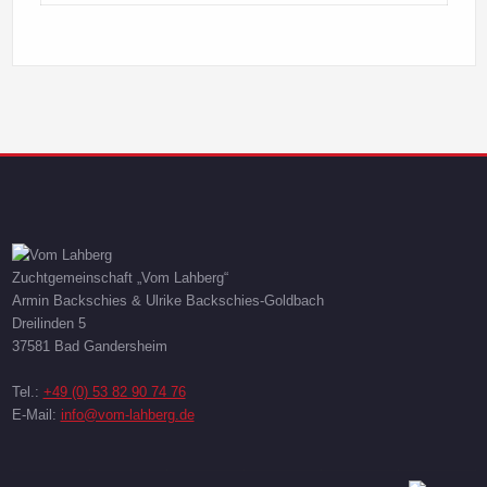
Zuchtgemeinschaft „Vom Lahberg“
Armin Backschies & Ulrike Backschies-Goldbach
Dreilinden 5
37581 Bad Gandersheim
Tel.:
+49 (0) 53 82 90 74 76
E-Mail:
info@vom-lahberg.de