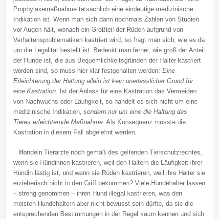
Prophylaxemaßnahme tatsächlich eine eindeutige medizinische
Indikation ist. Wenn man sich dann nochmals Zahlen von Studien
vor Augen hält, wonach ein Großteil der Rüden aufgrund von
Verhaltensproblematiken kastriert wird, so fragt man sich, wie es da
um die Legalität bestellt ist. Bedenkt man ferner, wie groß der Anteil
der Hunde ist, die aus Bequemlichkeitsgründen der Halter kastriert
worden sind, so muss hier klar festgehalten werden:
Eine
Erleichterung der Haltung allein ist kein unerlässlicher Grund für
eine Kastration.
Ist der Anlass für eine Kastration das Vermeiden
von Nachwuchs oder Läufigkeit, so handelt es sich nicht um eine
medizinische Indikation,
sondern nur um eine die Haltung des
Tieres erleichternde Maßnahme
. Als Konsequenz müsste die
Kastration in diesem Fall abgelehnt werden.
H
andeln Tierärzte noch gemäß des geltenden Tierschutzrechtes,
wenn sie Hündinnen kastrieren, weil den Haltern die Läufigkeit ihrer
Hündin lästig ist, und wenn sie Rüden kastrieren, weil ihre Halter sie
erzieherisch nicht in den Griff bekommen? Viele Hundehalter lassen
– streng genommen – ihren Hund illegal kastrieren, was den
meisten Hundehaltern aber nicht bewusst sein dürfte, da sie die
entsprechenden Bestimmungen in der Regel kaum kennen und sich