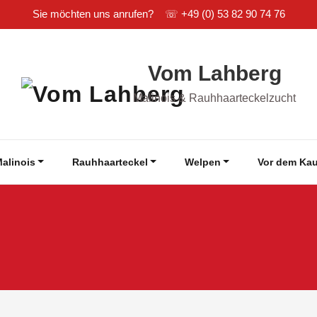
Sie möchten uns anrufen? ☏
+49 (0) 53 82 90 74 76
Vom Lahberg
Malinois & Rauhhaarteckelzucht
alinois
Rauhhaarteckel
Welpen
Vor dem Kau