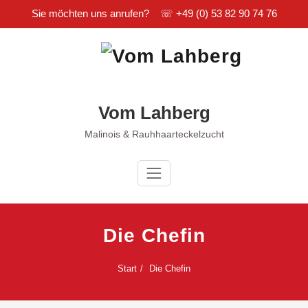
Sie möchten uns anrufen? ☏
+49 (0) 53 82 90 74 76
Zum
Inhalt
springen
Vom Lahberg
Malinois & Rauhhaarteckelzucht
Die Chefin
Start
Die Chefin