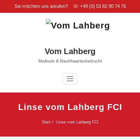
Sie möchten uns anrufen? ☏
+49 (0) 53 82 90 74 76
Zum
Inhalt
springen
Vom Lahberg
Malinois & Rauhhaarteckelzucht
Linse vom Lahberg FCI
Start
Linse vom Lahberg FCI