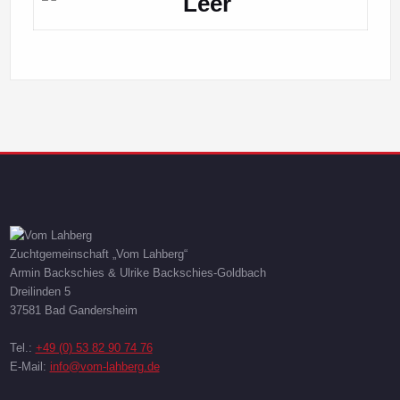
Zuchtgemeinschaft „Vom Lahberg“
Armin Backschies & Ulrike Backschies-Goldbach
Dreilinden 5
37581 Bad Gandersheim
Tel.:
+49 (0) 53 82 90 74 76
E-Mail:
info@vom-lahberg.de