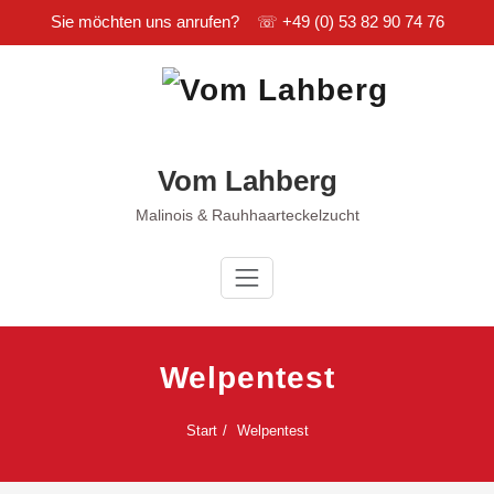
Sie möchten uns anrufen? ☏
+49 (0) 53 82 90 74 76
Zum
Inhalt
springen
Vom Lahberg
Malinois & Rauhhaarteckelzucht
Welpentest
Start
Welpentest