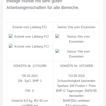
triebige Hunde mit sehr guten
Arbeitseigenschaften für alle Bereiche.
Krümel vom Lahberg FCI
Vamos Vite vom Eisenstein
VDH/DTK-Nr. 21T0129R
VDH/DTK-Nr. 19T2405R
*05.02.2021
*23.08.2019
Sfk; Sp/J; BHP 1
Schussfestigkeit bestanden
Spurlaut 100 Punkte I. Preis
FW: V
BHP-G Tagessieger, BhFK/95
bestanden
Gewicht 8,0 kg, BU 43 cm
BhNF(Dir) verliehen
crd-PRA-frei
ESw bestanden