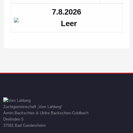
7.8.2026
Zuchtgemeinschaft „Vom Lahberg“
Armin Backschies & Ulrike Backschies-Goldbach
Dreilinden 5
37581 Bad Gandersheim