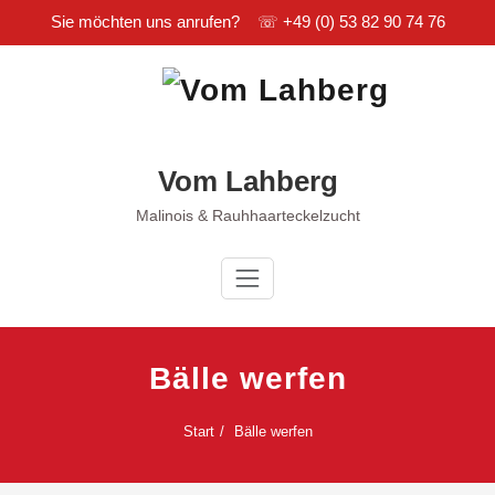
Sie möchten uns anrufen? ☏
+49 (0) 53 82 90 74 76
Zum
Inhalt
springen
Vom Lahberg
Malinois & Rauhhaarteckelzucht
Bälle werfen
Start
Bälle werfen