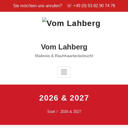
Sie möchten uns anrufen? ☏
+49 (0) 53 82 90 74 76
Zum
Inhalt
springen
Vom Lahberg
Malinois & Rauhhaarteckelzucht
2026 & 2027
Start
2026 & 2027