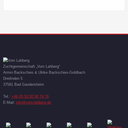
Zuchtgemeinschaft „Vom Lahberg“
Armin Backschies & Ulrike Backschies-Goldbach
Dreilinden 5
37581 Bad Gandersheim
Tel.:
+49 (0) 53 82 90 74 76
E-Mail:
info@vom-lahberg.de