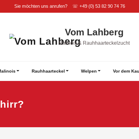
Sie möchten uns anrufen? ☏
+49 (0) 53 82 90 74 76
Vom Lahberg
Malinois & Rauhhaarteckelzucht
alinois
Rauhhaarteckel
Welpen
Vor dem Kau
hirr?