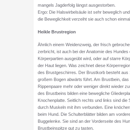
mangels Jagderfolg längst ausgestorben.
Ergo: Die Halswirbelsäule ist sehr beweglich und
die Beweglichkeit verzeiht sie auch schon einmal
Heikle Brustregion
Ähnlich einem Weidenzweig, der frisch gebrochen 
zerbricht, ist auch bei der Anatomie des Hundes 
Körperpartien ausgeübt wird, oder auf starre Kör
der Haut liegen. Was zeichnet diese Körperregi
des Brustgeschirres. Der Brustkorb besteht aus 
großem Bogen abwärts führt. Am Brustbein, das a
Rippenpaare mehr oder weniger direkt wieder z
des Brustbeins bilden eine bewegliche Gliederpla
Knochenplatte. Seitlich rechts und links sind die 
durch Muskeln mit ihm verbunden. Eine knöchern
beim Hund. Die Schulterblätter bilden am vorde
Buggelenke. Sie sind an der Vorderseite des Hun
Brustbeinspitze gut zu tasten.