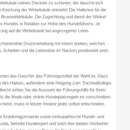
irbelsäule seines Dackels zu schonen, der täuscht sich
ne Knickung der Wirbelsäule entsteht: Die Halteöse für die
en Brustwirbelsäule. Die Zugrichtung und damit der Winkel
es Hundes in Relation zur Höhe des Hundeführers. Je
kung auf die Wirbelsäule bei angezogener Leine.
honendste Druckverteilung mit einem breiten, weichen
n, Schieber und die Leinenöse im Nacken positioniert sind.
denen das Geschirr das Führungsmittel der Wahl ist. Dazu
ch des Halses, außerdem eine Neigung zum Trachealkollaps
elleicht sehen Sie die Auswahl der Führungshilfe für Ihren
s die Mode oder strikte Hundeplatzregeln es vorschreiben.
eint, muss in letzter Instanz jeder selbst entscheiden.
dete Krankengymnastin sowie osteopathische Hunde- und
unde, betreibt Hundesport und setzt ihre beiden Vierbeiner