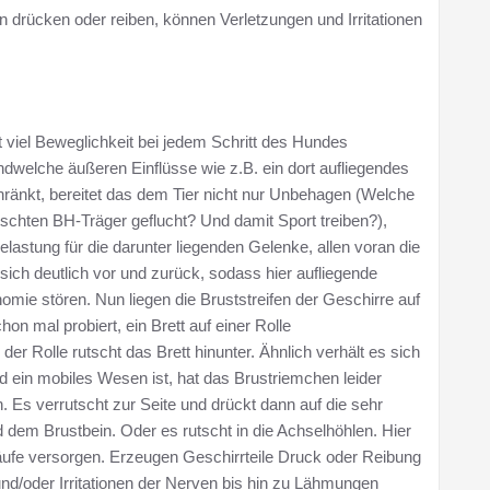
n drücken oder reiben, können Verletzungen und Irritationen
viel Beweglichkeit bei jedem Schritt des Hundes
ndwelche äußeren Einflüsse wie z.B. ein dort aufliegendes
hränkt, bereitet das dem Tier nicht nur Unbehagen (Welche
schten BH-Träger geflucht? Und damit Sport treiben?),
lastung für die darunter liegenden Gelenke, allen voran die
sich deutlich vor und zurück, sodass hier aufliegende
omie stören. Nun liegen die Bruststreifen der Geschirre auf
on mal probiert, ein Brett auf einer Rolle
r Rolle rutscht das Brett hinunter. Ähnlich verhält es sich
 ein mobiles Wesen ist, hat das Brustriemchen leider
 Es verrutscht zur Seite und drückt dann auf die sehr
dem Brustbein. Oder es rutscht in die Achselhöhlen. Hier
äufe versorgen. Erzeugen Geschirrteile Druck oder Reibung
nd/oder Irritationen der Nerven bis hin zu Lähmungen