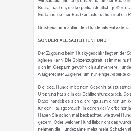
Wirbelsäule und fängt das Schütteln der Beute i
Beute machen, die körperlich deutlich größer ist
Erstaunen seiner Besitzer leider schon mal ein R
Brustgeschirre sollen den Hundehals entlasten…
SONDERFALL SCHLITTENHUND
Der Zugpunkt beim Huskygeschirr liegt an der 
agieren kann. Die Spitzenzugkraft ist immer nur f
sich im Gespann gewöhnlich auf mehrere Hunde 
waagerechter Zugleine, um nur einige Aspekte d
Die Idee, Hunde mit einem Geschirr auszustatten
Ursprung hat sie in der Schlittenhundearbeit. So
Dabei handelt es sich allerdings zum einen um k
für den Hausgebrauch, in denen der Vierbeiner ja 
Haben Sie schon mal beobachtet, wie zwei Hunde
gezerrt. Oder welcher Hund liebt nicht das wund
nehmen die Hundezähne meist mehr Schaden als 