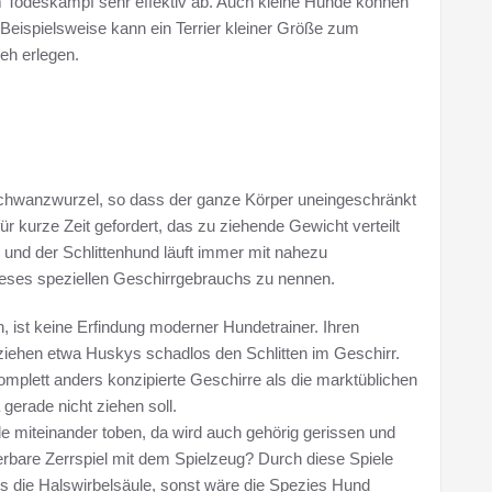
m Todeskampf sehr effektiv ab. Auch kleine Hunde können
. Beispielsweise kann ein Terrier kleiner Größe zum
eh erlegen.
Schwanzwurzel, so dass der ganze Körper uneingeschränkt
ür kurze Zeit gefordert, das zu ziehende Gewicht verteilt
und der Schlittenhund läuft immer mit nahezu
ieses speziellen Geschirrgebrauchs zu nennen.
, ist keine Erfindung moderner Hundetrainer. Ihren
 ziehen etwa Huskys schadlos den Schlitten im Geschirr.
omplett anders konzipierte Geschirre als die marktüblichen
gerade nicht ziehen soll.
 miteinander toben, da wird auch gehörig gerissen und
erbare Zerrspiel mit dem Spielzeug? Durch diese Spiele
die Halswirbelsäule, sonst wäre die Spezies Hund