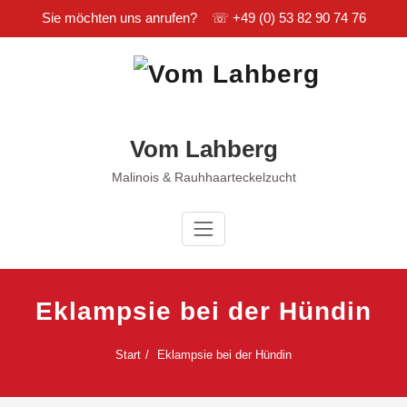
Sie möchten uns anrufen? ☏
+49 (0) 53 82 90 74 76
Zum
Inhalt
springen
Vom Lahberg
Malinois & Rauhhaarteckelzucht
Eklampsie bei der Hündin
Start
Eklampsie bei der Hündin