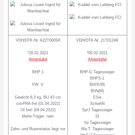
VDH/DTK-Nr. A22T0005R
VDH/DTK-Nr. 21T0124R
*28.02.2021
*05.02.2021
Ahnentafel
Ahnentafel
BHP 1
BHP-G Tagessieger
BHPS-1
FW: V
BhFK/95
BhN(M)
Gewicht 8,3 kg, BU 43 cm
ESw
crd-PRA frei (01.04.2022)
SchwhN
OI frei! (04.04.2022)
Sp/J Tagessieger
Merle-Träger: nein
St
Vp Tagessieger
Zahn- und Rutenstatus liegt vor
Wa.T. Tagessieger