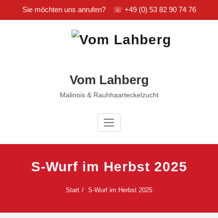
Sie möchten uns anrufen? ☏
+49 (0) 53 82 90 74 76
Zum
Inhalt
springen
Vom Lahberg
Malinois & Rauhhaarteckelzucht
S-Wurf im Herbst 2025
Start
S-Wurf im Herbst 2025