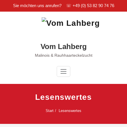
Sie möchten uns anrufen? ☏
+49 (0) 53 82 90 74 76
Zum
Inhalt
springen
Vom Lahberg
Malinois & Rauhhaarteckelzucht
Lesenswertes
Start
Lesenswertes