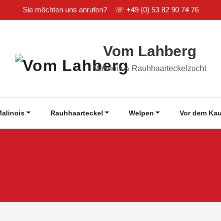
Sie möchten uns anrufen? ☏
+49 (0) 53 82 90 74 76
Vom Lahberg
Malinois & Rauhhaarteckelzucht
alinois
Rauhhaarteckel
Welpen
Vor dem Kau