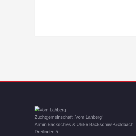
Zuchtgemeinschaft „Vom Lahberg“
Armin Backschies & Ulrike Backschies-Goldbach
Dreilinden 5