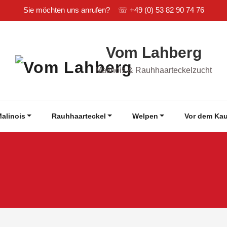
Sie möchten uns anrufen? ☏
+49 (0) 53 82 90 74 76
Vom Lahberg
Malinois & Rauhhaarteckelzucht
alinois
Rauhhaarteckel
Welpen
Vor dem Kau