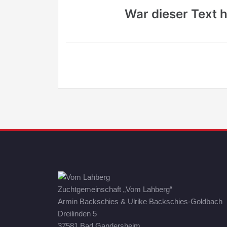
War dieser Text hi
Zuchtgemeinschaft „Vom Lahberg“
Armin Backschies & Ulrike Backschies-Goldbach
Dreilinden 5
37581 Bad Gandersheim