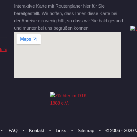
Interaktive Karte mit Routenplaner hier für Sie
bereitgestellt. Wir hoffen, dass Ihnen diese Karte bei
der Anreise ein wenig hilft, so dass wir Sie bald gesund
und munter bei uns begrüßen können.
•
FAQ
•
Kontakt
•
Links
•
Sitemap
•
© 2006 - 2020 V