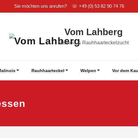
Sie möchten uns anrufen? ☏
+49 (0) 53 82 90 74 76
Vom Lahberg
Malinois & Rauhhaarteckelzucht
alinois
Rauhhaarteckel
Welpen
Vor dem Kau
essen