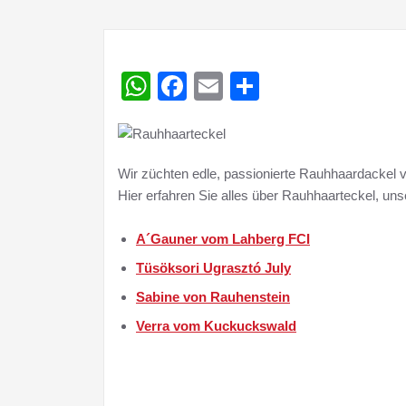
WhatsApp
Facebook
Email
Teilen
Wir züchten edle, passionierte Rauhhaardackel v
Hier erfahren Sie alles über Rauhhaarteckel, u
A´Gauner vom Lahberg FCI
Tüsöksori Ugrasztó July
Sabine von Rauhenstein
Verra vom Kuckuckswald