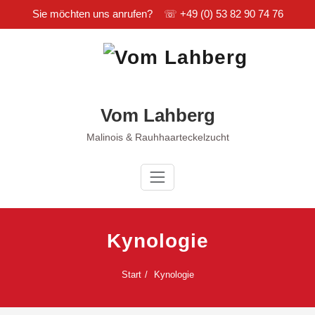
Sie möchten uns anrufen? ☏
+49 (0) 53 82 90 74 76
Zum
Inhalt
springen
Vom Lahberg
Malinois & Rauhhaarteckelzucht
Kynologie
Start
Kynologie