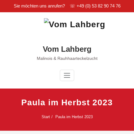
Sie möchten uns anrufen? ☏
+49 (0) 53 82 90 74 76
Zum
Inhalt
springen
Vom Lahberg
Malinois & Rauhhaarteckelzucht
Paula im Herbst 2023
Start
Paula im Herbst 2023