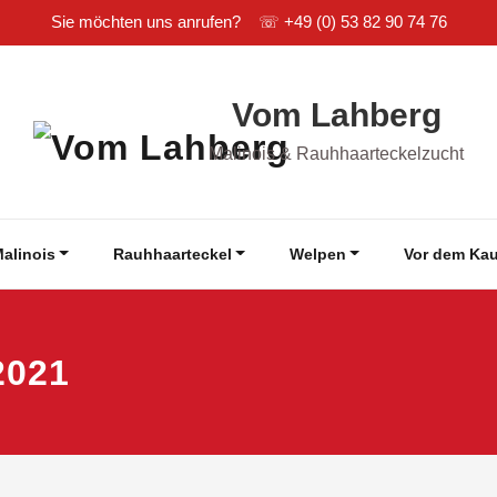
Sie möchten uns anrufen? ☏
+49 (0) 53 82 90 74 76
Vom Lahberg
Malinois & Rauhhaarteckelzucht
alinois
Rauhhaarteckel
Welpen
Vor dem Kau
2021