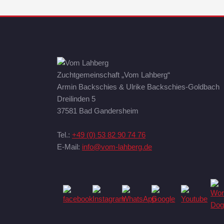
Zuchtgemeinschaft „Vom Lahberg“
Armin Backschies & Ulrike Backschies-Goldbach
Dreilinden 5
37581 Bad Gandersheim
Tel.:
+49 (0) 53 82 90 74 76
E-Mail:
info@vom-lahberg.de