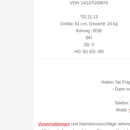
VDH 14/147Ü00870
*02.11.13
Größe: 61 cm, Gewicht: 24 kg
Körung : BSB
BH
ZB: V
HD: B1 ED: 0/0
Haben Sie Fra
– Dann me
Telefon
Mobil:
Voranmeldungen
und Namensvorschläge nehmen w