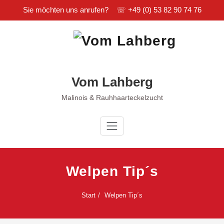
Sie möchten uns anrufen? ☏
+49 (0) 53 82 90 74 76
Zum
Inhalt
springen
Vom Lahberg
Malinois & Rauhhaarteckelzucht
Welpen Tip´s
Start
Welpen Tip´s