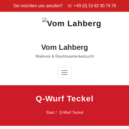
Sie möchten uns anrufen? ☏
+49 (0) 53 82 90 74 76
Zum
Inhalt
springen
Vom Lahberg
Malinois & Rauhhaarteckelzucht
Q-Wurf Teckel
Start
Q-Wurf Teckel