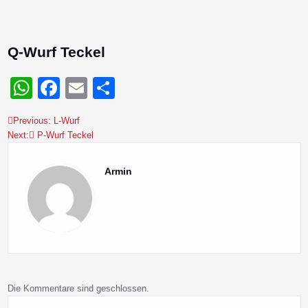
Q-Wurf Teckel
WhatsApp
Facebook
Email
Teilen
Previous:
L-Wurf
Beitragsnavigation
Next:
P-Wurf Teckel
Armin
Die Kommentare sind geschlossen.