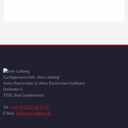
Zuchtgemeinschaft „Vom Lahberg“
Armin Backschies & Ulrike Backschies-Goldbach
Dreilinden 5
37581 Bad Gandersheim
Tel.:
+49 (0) 53 82 90 74 76
E-Mail:
info@vom-lahberg.de