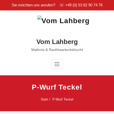
Sie möchten uns anrufen? ☏
+49 (0) 53 82 90 74 76
Zum
Inhalt
springen
Vom Lahberg
Malinois & Rauhhaarteckelzucht
P-Wurf Teckel
Start
P-Wurf Teckel