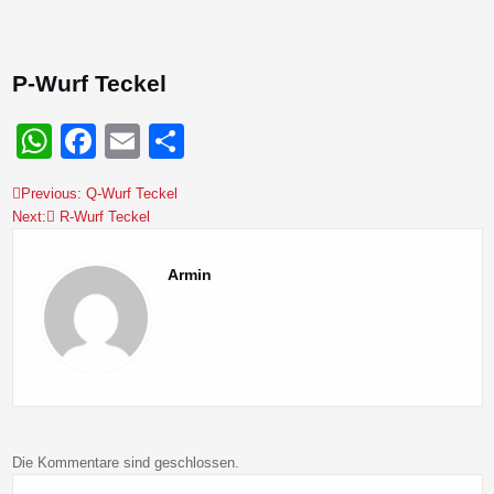
P-Wurf Teckel
WhatsApp
Facebook
Email
Teilen
Previous:
Q-Wurf Teckel
Beitragsnavigation
Next:
R-Wurf Teckel
Armin
Die Kommentare sind geschlossen.