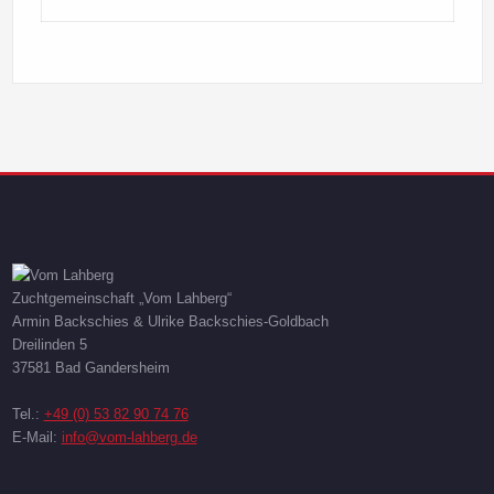
Zuchtgemeinschaft „Vom Lahberg“
Armin Backschies & Ulrike Backschies-Goldbach
Dreilinden 5
37581 Bad Gandersheim
Tel.:
+49 (0) 53 82 90 74 76
E-Mail:
info@vom-lahberg.de