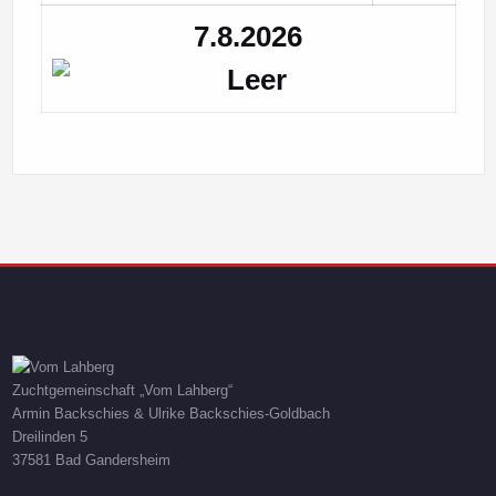
7.8.2026
Zuchtgemeinschaft „Vom Lahberg“
Armin Backschies & Ulrike Backschies-Goldbach
Dreilinden 5
37581 Bad Gandersheim